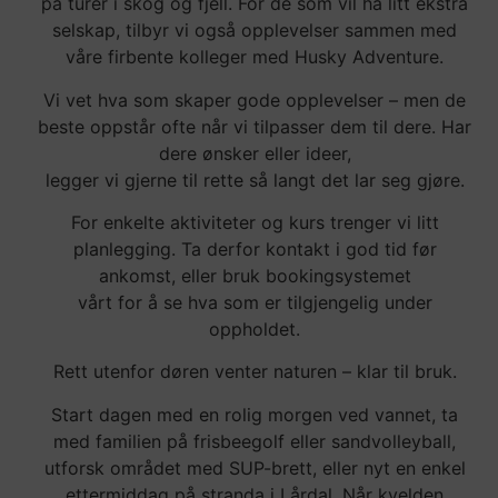
på turer i skog og fjell. For de som vil ha litt ekstra
selskap, tilbyr vi også opplevelser sammen med
våre firbente kolleger med Husky Adventure.
Vi vet hva som skaper gode opplevelser – men de
beste oppstår ofte når vi tilpasser dem til dere. Har
dere ønsker eller ideer,
legger vi gjerne
til rette så langt det lar seg gjøre.
For enkelte aktiviteter og kurs trenger vi litt
planlegging. Ta derfor kontakt i god tid før
ankomst, eller bruk bookingsystemet
vårt for å se hva som er tilgjengelig under
oppholdet.
Rett utenfor døren venter naturen – klar til bruk.
Start dagen med en rolig morgen ved vannet, ta
med familien på frisbeegolf eller sandvolleyball,
utforsk området med SUP-brett, eller nyt en enkel
ettermiddag på stranda i Lårdal. Når kvelden