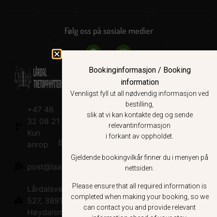
Følg oss på sosiale medier
Bookinginformasjon / Booking
information
Vennligst fyll ut all nødvendig informasjon ved
Nettsted
Booking
Om oss
bestilling,
+47 46
Lokale
Vilkår
Om oss
slik at vi kan kontakte deg og sende
32 08 21
opplevelser
relevantinformasjon
Book nå
Kun
i forkant av oppholdet.
Bærekraftsmål
anrop
Gjeldende bookingvilkår finner du i menyen på
Veivalg for
post@laardaltretopphytter.no
nettsiden.
Norgesferien
Please ensure that all required information is
Lårdalsvegen
Lårdal
completed when making your booking, so we
527, 3891
Badstue
can contact you and provide relevant
Høydalsmo