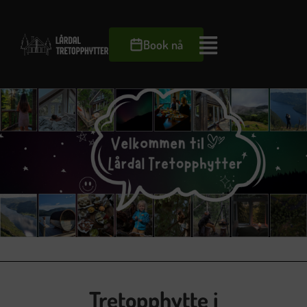
Book nå
Tretopphytte i